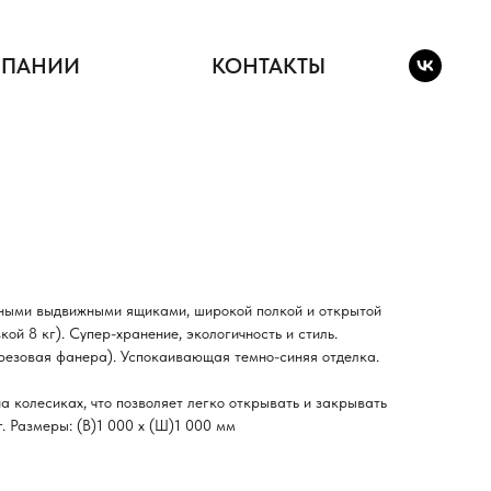
МПАНИИ
КОНТАКТЫ
oden Saphire
ными выдвижными ящиками, широкой полкой и открытой
ой 8 кг). Супер-хранение, экологичность и стиль.
резовая фанера). Успокаивающая темно-синяя отделка.
 колесиках, что позволяет легко открывать и закрывать
г. Размеры: (В)1 000 х (Ш)1 000 мм