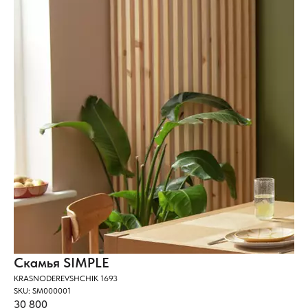
Скамья SIMPLE
KRASNODEREVSHCHIK 1693
SKU:
SM000001
30 800