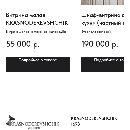
Витрина малая
Шкаф-витрина дл
KRASNODEREVSHCHIK
кухни (частный за
для загородного д
Витрина малая из массива и шпон дуба.
Буфет для столовой
55 000
р.
190 000
р.
Подробнее о товаре
Подробнее о това
KRASNODEREVSHCHIK
1693